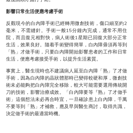
影響日常生活便應考慮手術
反觀現今的白內障手術已經轉用微創技術，傷口細至約2
毫米，不需縫針。手術一般15分鐘內完成，通常不用住
院，而且復元相對快，病人術後1星期已回復大部分正常
生活，效果良好。隨着手術變得簡單，白內障毋須再等到
「熟」才做手術，只要白內障開始影響患者的工作和日常
生活，便應考慮接受手術，以提升生活素質。
事實上，醫生現時也不建議病人延至白內障「熟」了才做
手術，因為白內障的晶狀體那時已變得較硬和厚，微創技
術未必能夠把白內障完全移除，較大可能需要選用傳統開
刀的技術，影響治療成效。「白內障要等『熟』了才做手
術」這個想法未必再合時宜，一旦確診患上白內障，千萬
不要等到「熟」才補救，應及早與醫生商討，取得共識，
決定做手術的最適當時機。