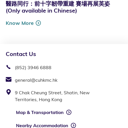
醫路同行：前十字韌帶重建 賽場再展英姿
(Only available in Chinese)
Know More
Contact Us
(852) 3946 6888
general@cuhkmc.hk
9 Chak Cheung Street, Shatin, New
Territories, Hong Kong
Map & Transportation
Nearby Accommodation