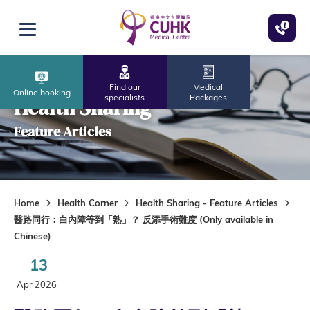
Skip to main content
Open menu
Find our
Medical
Online booking
specialists
Packages
Health Sharing
Feature Articles
Home
Health Corner
Health Sharing - Feature Articles
醫路同行：白內障等到「熟」？ 反添手術難度 (Only available in
Chinese)
13
Apr 2026