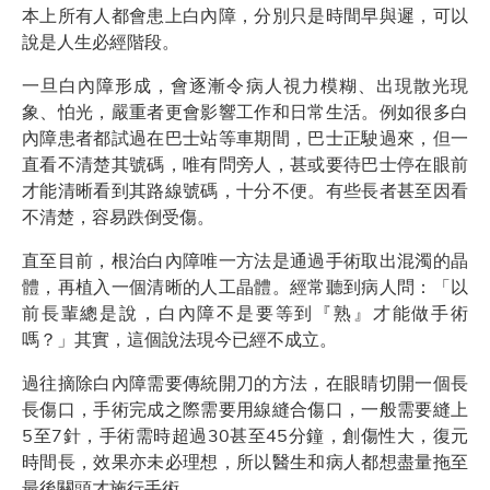
本上所有人都會患上白內障，分別只是時間早與遲，可以
說是人生必經階段。
一旦白內障形成，會逐漸令病人視力模糊、出現散光現
象、怕光，嚴重者更會影響工作和日常生活。例如很多白
內障患者都試過在巴士站等車期間，巴士正駛過來，但一
直看不清楚其號碼，唯有問旁人，甚或要待巴士停在眼前
才能清晰看到其路線號碼，十分不便。有些長者甚至因看
不清楚，容易跌倒受傷。
直至目前，根治白內障唯一方法是通過手術取出混濁的晶
體，再植入一個清晰的人工晶體。經常聽到病人問：「以
前長輩總是說，白內障不是要等到『熟』才能做手術
嗎？」其實，這個說法現今已經不成立。
過往摘除白內障需要傳統開刀的方法，在眼睛切開一個長
長傷口，手術完成之際需要用線縫合傷口，一般需要縫上
5至7針，手術需時超過30甚至45分鐘，創傷性大，復元
時間長，效果亦未必理想，所以醫生和病人都想盡量拖至
最後關頭才施行手術。