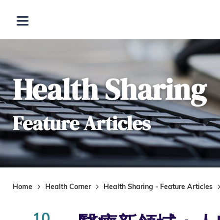
Skip to main content
Open menu
Health Sharing
Feature Articles
Home
Health Corner
Health Sharing - Feature Articles
10