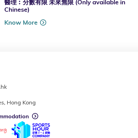
醫理︰分數有限 未來無限 (Only available in
Chinese)
Know More
.hk
ies, Hong Kong
mmodation