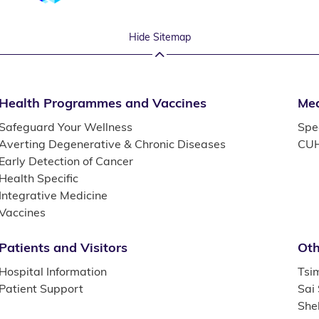
Hide Sitemap
Health Programmes and Vaccines
Med
Safeguard Your Wellness
Spec
Averting Degenerative & Chronic Diseases
CUH
Early Detection of Cancer
Health Specific
Integrative Medicine
Vaccines
Patients and Visitors
Oth
Hospital Information
Tsi
Patient Support
Sai
She