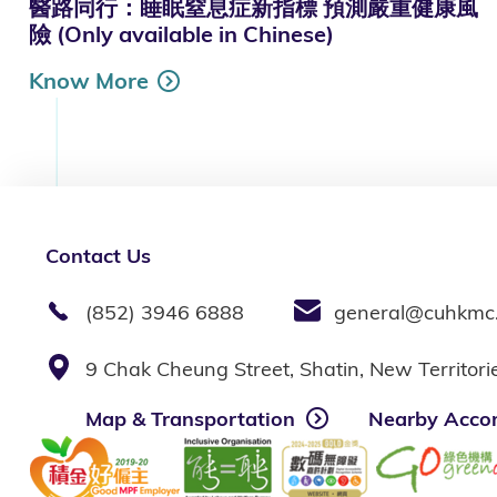
醫路同行：睡眠窒息症新指標 預測嚴重健康風
險 (Only available in Chinese)
Know More
Contact Us
(852) 3946 6888
general@cuhkmc
9 Chak Cheung Street, Shatin, New Territor
Map & Transportation
Nearby Acco