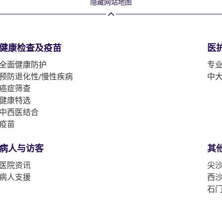
隐藏网站地图
健康检查及疫苗
医
全面健康防护
专
预防退化性/慢性疾病
中
癌症筛查
健康特选
中西医结合
疫苗
病人与访客
其
医院资讯
尖沙
病人支援
西沙
石门