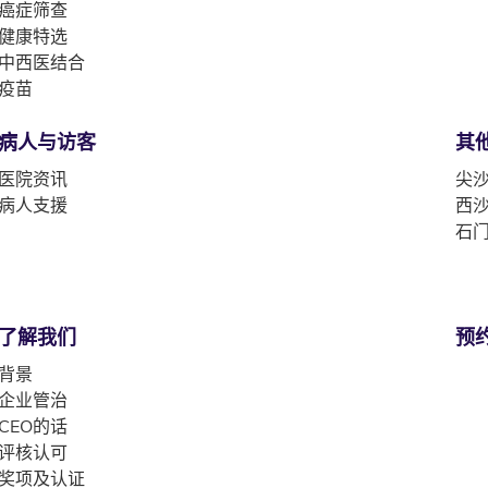
癌症筛查
健康特选
中西医结合
疫苗
病人与访客
其
医院资讯
尖沙
病人支援
西沙
石门
了解我们
预
背景
企业管治
CEO的话
评核认可
奖项及认证