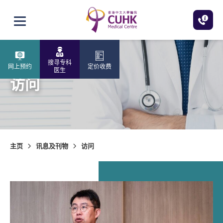
跳至主内容
打开选单
搜寻专科
网上预约
定价收费
医生
访问
主页
讯息及刊物
访问