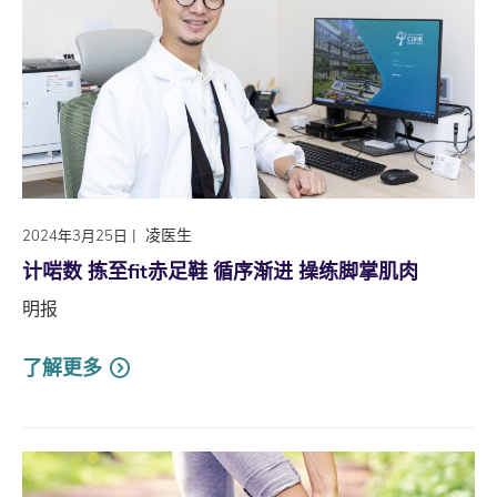
|
凌医生
2024年3月25日
计啱数 拣至fit赤足鞋 循序渐进 操练脚掌肌肉
明报
了解更多