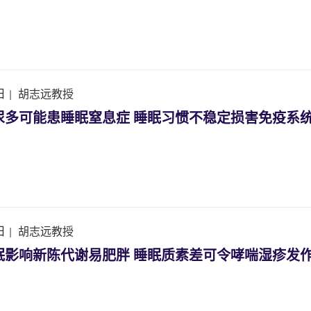
日
|
胡志远教授
尿多可能患睡眠窒息症 睡眠习惯不稳定损害免疫系统
日
|
胡志远教授
眠影响新陈代谢易肥胖 睡眠质素差可令哮喘湿疹发作