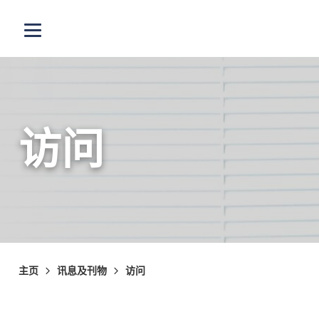
跳至主内容
打开选单
访问
主页
讯息及刊物
访问