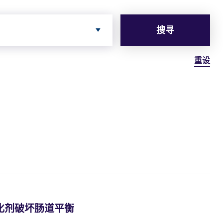
搜寻
重设
化剂破坏肠道平衡