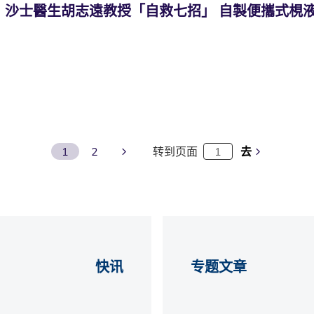
士醫生胡志遠教授「自救七招」 自製便攜式梘液及避免穿綁帶鞋
Next Page
1
2
转到页面
去
快讯
专题文章