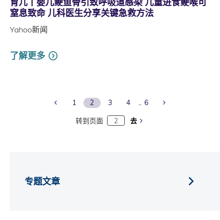
育儿丨婴儿鲠鱼骨引致呼吸道感染 儿童进食鲠喉可
窒息致命 儿科医生分享关键急救方法
Yahoo新闻
了解更多
Previous Page
Next Page
1
2
3
4
6
转到页面
去
专题文章