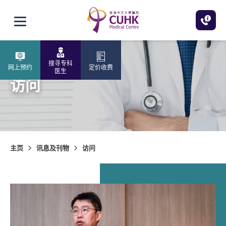
跳至主内容
打开选单
搜寻专科
网上预约
定价收费
医生
访问
主页
讯息及刊物
访问