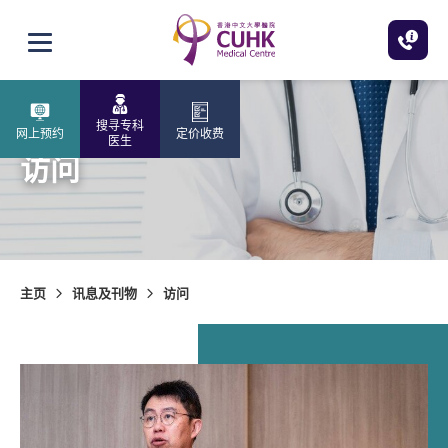
跳至主内容
打开选单
搜寻专科
网上预约
定价收费
医生
访问
主页
讯息及刊物
访问