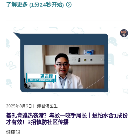
了解更多 (1分24秒开始)
|
谭君伟医生
2025年8月6日
基孔肯雅热袭港？毒蚊一咬手尾长｜蚊怕水含1成份
才有效！3招慎防社区传播
健康吗