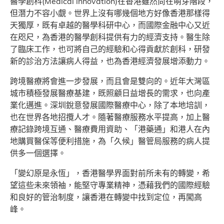
醫學創科(Medical innovation)在香港雖然尚在萌芽階段，
但潛力不容小覷。世界上沒有哪幾個地方好像香港那樣得
天獨厚，既有卓越的醫學科研中心，而國際金融中心又近
在咫尺，為香港的醫學創科提供有力的經濟支持。醫生除
了臨床工作，也可將自己的經驗和心得貢獻於創科，研發
新的診治方法讓病人得益，也為香港經濟發展增添動力。
跨境醫療將會進一步發展，而且會是雙向的。近年大灣區
城市積極發展醫療基建，既照顧日益增長的需求，也向產
業化邁進。深圳銳意發展國際醫療中心，除了本地培訓，
也在世界各地招攬人才。隨著醫療服務水平提高，加上醫
療記錄跨境互通、醫療費用資助、「港藥通」和港人在內
地購買醫保等便利措施，為「久候」醫管局服務的病人提
供多一個選擇。
「變幻原是永恆」，香港醫學界面對前所未有的轉變，希
望這些未來領袖，能堅守專業精神，憑藉我們的國際經驗
和良好的管治制度，讓香港在轉變中找到定位，再闖高
峰。