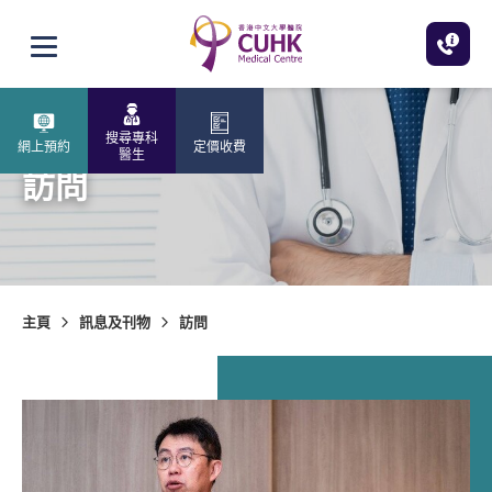
跳至主內容
打開選單
搜尋專科
網上預約
定價收費
醫生
訪問
主頁
訊息及刊物
訪問