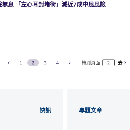
聲無息 「左心耳封堵術」減近7成中風風險
Previous Page
Next Page
1
2
3
4
轉到頁面
去
快訊
專題文章