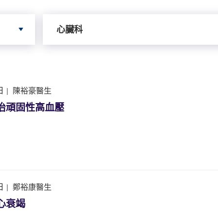
依據服務搜尋
心臟科
日
|
陳裕豪醫生
 治頑固性高血壓
日
|
鄭裕康醫生
心衰竭