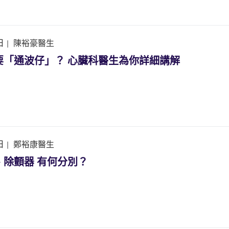
日
|
陳裕豪醫生
要「通波仔」？ 心臟科醫生為你詳細講解
日
|
鄭裕康醫生
、除顫器 有何分別？