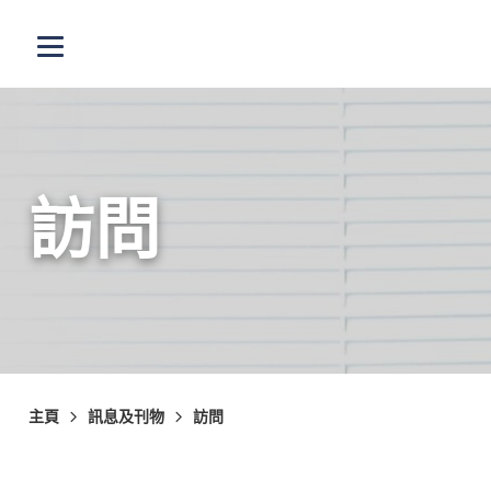
跳至主內容
打開選單
訪問
主頁
訊息及刊物
訪問