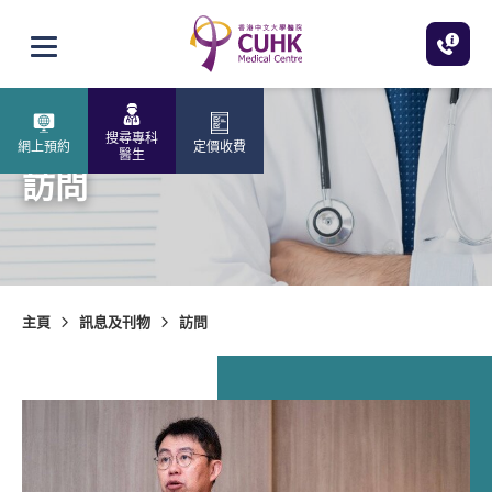
跳至主內容
打開選單
搜尋專科
網上預約
定價收費
醫生
訪問
主頁
訊息及刊物
訪問