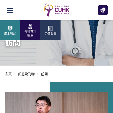
跳至主內容
打開選單
搜尋專科
網上預約
定價收費
醫生
訪問
主頁
訊息及刊物
訪問