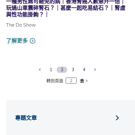
一種男性無可避免的病｜香港腎癌人數急升一倍｜
玩過山車震碎腎石？｜甚麼一起吃易結石？｜腎虛
與性功能掛鉤？｜
The Do Show
了解更多
Previous Page
Next Page
1
2
3
4
轉到頁面
去
專題文章