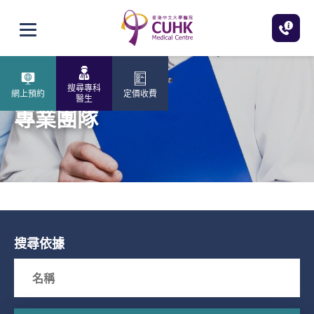
跳至主內容
打開選單
搜尋專科
網上預約
定價收費
醫生
專業團隊
搜尋依據
Search box