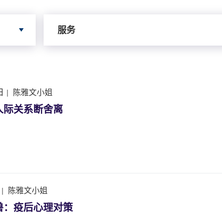
依据服务寻搜
服务
日
|
陈雅文小姐
人际关系断舍离
|
陈雅文小姐
兽：疫后心理对策