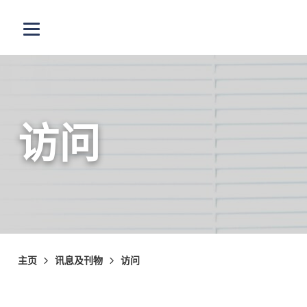
跳至主内容
打开选单
访问
主页
讯息及刊物
访问