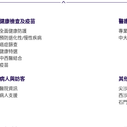
健康檢查及疫苗
醫
全面健康防護
專
預防退化性/慢性疾病
中
癌症篩查
健康特選
中西醫結合
疫苗
病人與訪客
其
醫院資訊
尖沙
病人支援
西沙
石門