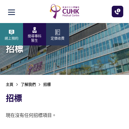
跳至主內容
打開選單
搜尋專科
網上預約
定價收費
醫生
招標
主頁
了解我們
招標
招標
現在沒有任何招標項目。