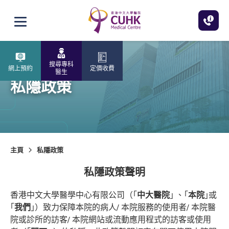
跳至主內容
打開選單
搜尋專科
網上預約
定價收費
醫生
私隱政策
主頁
私隱政策
私隱政策聲明
香港中文大學醫學中心有限公司（｢
中大醫院
｣ 、｢
本院
｣或
｢
我們
｣）致力保障本院的病人/ 本院服務的使用者/ 本院醫
院或診所的訪客/ 本院網站或流動應用程式的訪客或使用