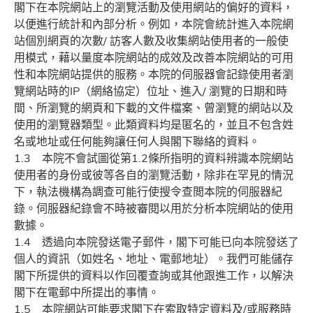
閣下在本院網站上的瀏覽活動及使用網站的偏好的資料，
以便進行統計和內部分析。例如，本院會統計進入本院網
站個別網頁的次數/ 訪客人數及收集網站使用者的一般使
用模式，藉以量度本院網站的成效及改善本院網站的可用
性和本院網站提供的服務。本院的伺服器會記錄使用者瀏
覽網站時的IP（網絡協定）位址、進入/ 瀏覽的日期和時
間、所瀏覽的網頁和下載的文件檔案、曾瀏覽的網站以及
使用的瀏覽器類型。此類資料均是匿名的，並且不包含姓
名或地址或任何能夠讓任何人與閣下聯絡的資料。
1.3 本院不會試圖從第1.2條所指明的資料辨識本院網站
使用者的身份或彼等各自的瀏覽活動，除非在罕見的情況
下，執法機構為調查可能行使搜令查閲本院的伺服器紀
錄。伺服器紀錄會不時被審閱以用於分析本院網站的使用
數據。
1.4 透過向本院發送電子郵件，閣下可能已向本院發送了
個人的資訊（如姓名、地址、電郵地址）。我們可能儲存
閣下所提供的資料以作回覆查詢或其他跟進工作，以解決
閣下在電郵中所提出的事情。
1.5 本院網站可能要求閣下在索取特定資料及/或服務時