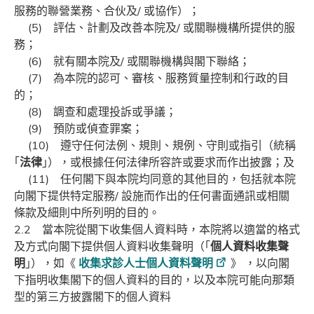
服務的聯營業務、合伙及/ 或協作）；
(5) 評估、計劃及改善本院及/ 或關聯機構所提供的服
務；
(6) 就有關本院及/ 或關聯機構與閣下聯絡；
(7) 為本院的認可、審核、服務質量控制和行政的目
的；
(8) 調查和處理投訴或爭議；
(9) 預防或偵查罪案；
(10) 遵守任何法例、規則、規例、守則或指引（統稱
｢
法律
｣），或根據任何法律所容許或要求而作出披露；及
(11) 任何閣下與本院均同意的其他目的，包括就本院
向閣下提供特定服務/ 設施而作出的任何書面通訊或相關
條款及細則中所列明的目的。
2.2 當本院從閣下收集個人資料時，本院將以適當的格式
及方式向閣下提供個人資料收集聲明（｢
個人資料收集聲
明
｣），如《
收集求診人士個人資料聲明
》 ，以向閣
下指明收集閣下的個人資料的目的，以及本院可能向那類
型的第三方披露閣下的個人資料