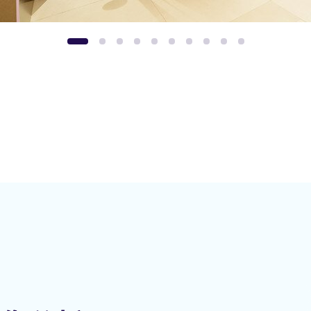
1
2
3
4
5
6
7
8
9
10
微劑量2D/3D X光醫學影像系統
雙能量X線吸收儀
正電子電腦掃描
電腦斷層掃描
磁力共振檢查
磁力共振檢查
肝纖維化掃描
3D乳房造影
X光