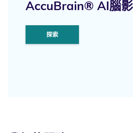
AccuBrain® AI
探索