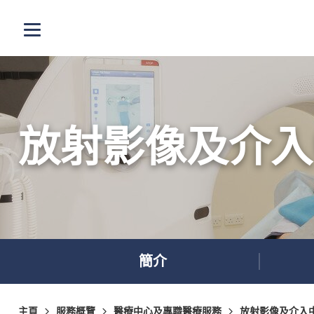
跳至主內容
打開選單
放射影像及介入
簡介
主頁
服務概覽
醫療中心及專職醫療服務
放射影像及介入