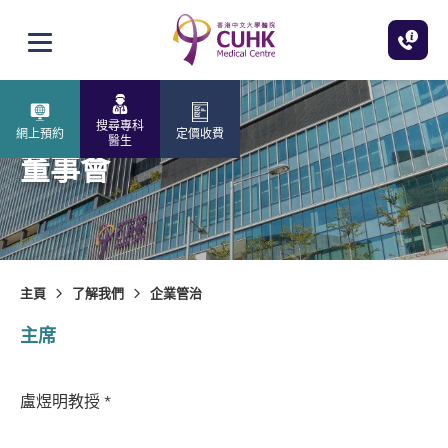
跳至主內容
打開選單
搜尋專科
網上預約
定價收費
醫生
董事會
主頁
了解我們
企業管治
主席
盧煜明教授 *