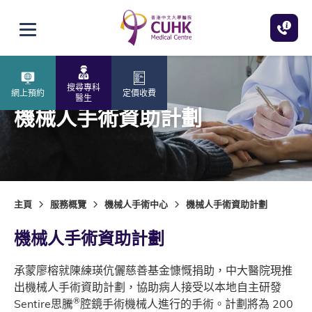
跳至主內容
打開選單
搜尋專科
網上預約
定價收費
醫生
機械人手術資助計劃
主頁
服務概覽
機械人手術中心
機械人手術資助計劃
機械人手術資助計劃
承蒙廖榕就陳練瑛伉儷慈善基金慷慨捐助，中大醫院現推
出機械人手術資助計劃，協助病人接受以本地自主研發
®
Sentire思騰
腔鏡手術機械人進行的手術。計劃將為 200