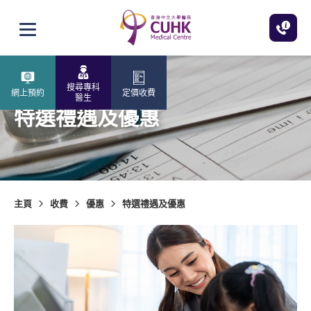
跳至主內容
打開選單
搜尋專科
網上預約
定價收費
醫生
特選禮遇及優惠
主頁
收費
優惠
特選禮遇及優惠