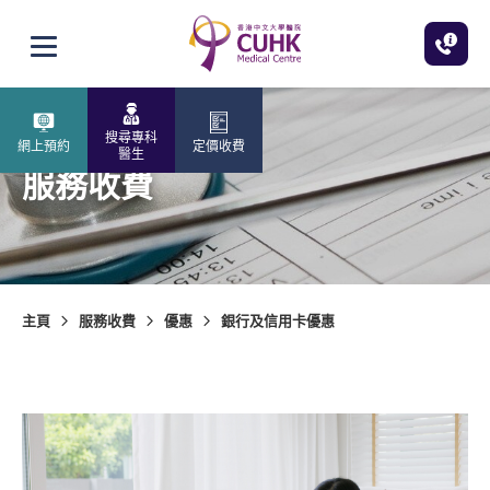
跳至主內容
打開選單
搜尋專科
網上預約
定價收費
醫生
服務收費
主頁
服務收費
優惠
銀行及信用卡優惠