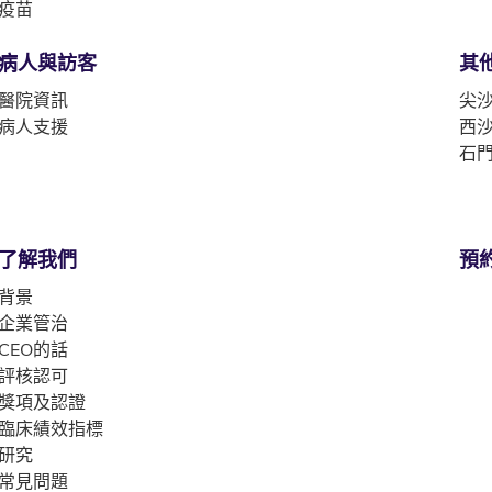
疫苗
病人與訪客
其
醫院資訊
尖沙
病人支援
西沙
石門
了解我們
預
背景
企業管治
CEO的話
評核認可
獎項及認證
臨床績效指標
研究
常見問題