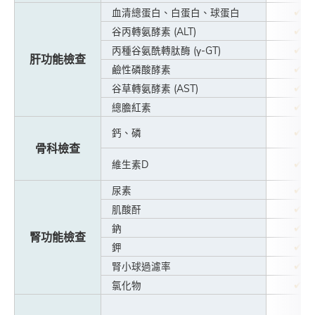
✔
血清總蛋白、白蛋白、球蛋白
✔
谷丙轉氨酵素 (ALT)
✔
丙種谷氨酰轉肽酶 (γ-GT)
肝功能檢查
✔
鹼性磷酸酵素
✔
谷草轉氨酵素 (AST)
✔
總膽紅素
✔
鈣、磷
骨科檢查
✔
維生素D
✔
尿素
✔
肌酸酐
✔
鈉
腎功能檢查
✔
鉀
✔
腎小球過濾率
✔
氯化物