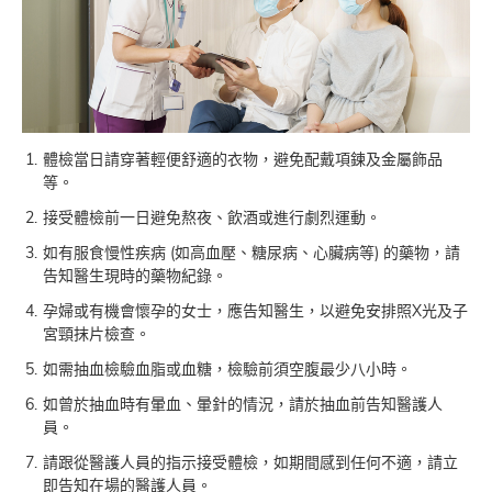
體檢當日請穿著輕便舒適的衣物，避免配戴項鍊及金屬飾品
等。
接受體檢前一日避免熬夜、飲酒或進行劇烈運動。
如有服食慢性疾病 (如高血壓、糖尿病、心臟病等) 的藥物，請
告知醫生現時的藥物紀錄。
孕婦或有機會懷孕的女士，應告知醫生，以避免安排照X光及子
宮頸抹片檢查。
如需抽血檢驗血脂或血糖，檢驗前須空腹最少八小時。
如曾於抽血時有暈血、暈針的情況，請於抽血前告知醫護人
員。
請跟從醫護人員的指示接受體檢，如期間感到任何不適，請立
即告知在場的醫護人員。