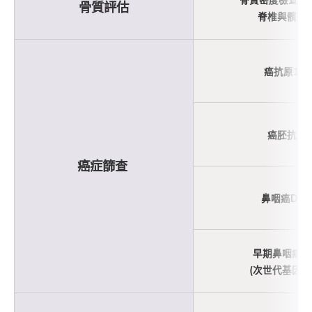
骨質評估
脊椎與髖關
癌抗原125
癌胚抗原
癌症篩查
鼻咽癌DN
早期鼻咽癌篩
(次世代基因測