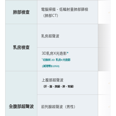
電腦掃描 - 低輻射量肺部篩檢
肺部檢查
✔
（肺部CT）
乳房超聲波
乳房檢查
3D乳房X光造影
*
*
切換到 2D 乳房X光造影
(減港幣$1050)
上腹部超聲波
✔
（肝、膽、胰臟、脾、腎臟）
全腹部超聲波
✔
前列腺超聲波（男性）