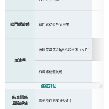
幽門螺旋菌
✔
幽門螺旋菌呼氣檢查
德國痲疹病毒IgG抗體檢測（女性）
血清學
✔
梅毒螺旋體抗體
癌症評估
男性
結直腸癌
✔
糞便隱血測試 (FOBT)
風險評估