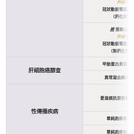
升級到
冠狀動脈電腦斷
（鈣化評分
將
運動心電
升級到
冠狀動脈電腦斷
（無鈣化評分
甲胎蛋白異質體 (
肝細胞癌篩查
異常凝血酶原 (A
愛滋病抗原抗體聯
性傳播疾病
單純皰疹病毒
單純皰疹病毒