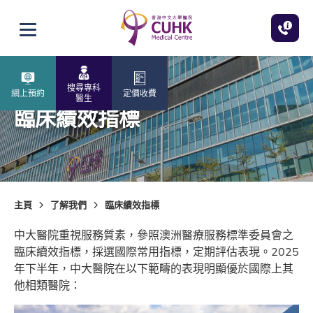
跳至主內容
打開選單
搜尋專科
網上預約
定價收費
醫生
臨床績效指標
主頁
了解我們
臨床績效指標
中大醫院重視服務質素，參照澳洲醫療服務標準委員會之
臨床續效指標，採選國際常用指標，定期評估表現。2025
年下半年，中大醫院在以下範疇的表現明顯優於國際上其
他相類醫院：