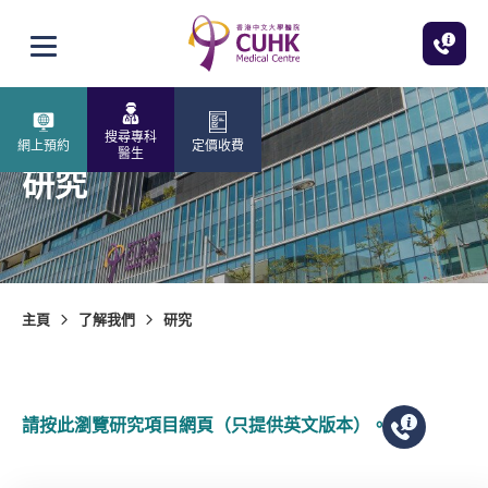
跳至主內容
打開選單
搜尋專科
網上預約
定價收費
醫生
研究
主頁
了解我們
研究
請按此瀏覽研究項目網頁（只提供英文版本）。