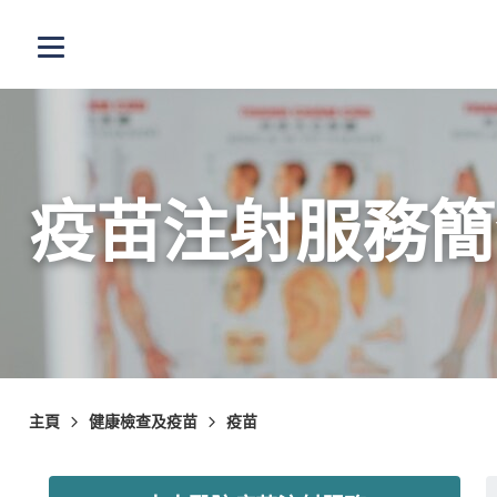
跳至主內容
打開選單
疫苗注射服務簡
主頁
健康檢查及疫苗
疫苗