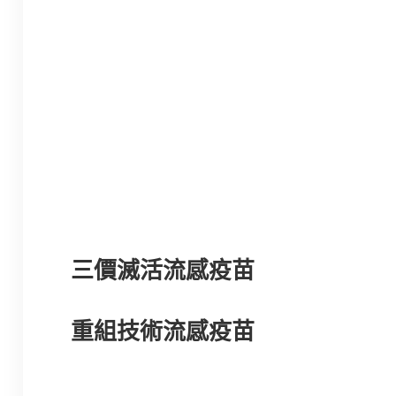
三價滅活流感疫苗
重組技術流感疫苗