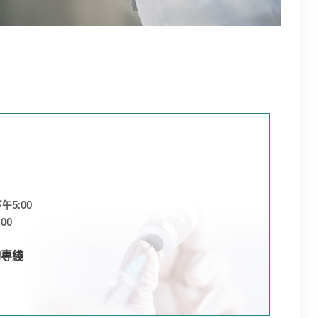
午5:00
00
詢專綫