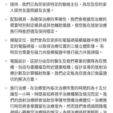
接待 - 我們已為您安排特定的聯絡主任，為您及您的家
人提供全面照顧及支援。
配製模具 - 為確保治療的準確性，我們會根據您治療的
需要特別制定模具或其他輔助儀器，使您能在放射治療
進行時能舒適及保持穩定。
模擬定位 - 我們會為您安排在電腦掃描模擬器中進行特
定的電腦掃描，以取得治療位置的三維立體影像。 有
時您也需要在磁力共振模擬器中進行磁力共振掃描。
電腦設計 - 這部分由您的醫生及我們專業的團隊為您預
備，包括勾畫腫瘤及附近健康組織；設計妥善的放射治
療計劃及計算輻射劑量。我們必定能為您度身訂做最適
切的解決方案。
進行治療 - 在治療室內每次治療所需的時間約為十五分
鐘至一小時，時間長短將視乎治療種類及情況而定。我
們的放射治療師會協助您準確地預備治療體位。治療進
行時您將會單獨留在治療室內，然而我們會透過閉路電
視細心觀察您治療時的情況。為使治療過程更輕鬆，治