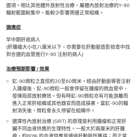
選項。相比其他體外放射性治療，屬體內放射治療的Y-90
輻射範圍較集中，能較少影響周邊正常組織。
適應症
早中期肝癌病人
(肝腫瘤大小在八厘米以下，亦需要在肝動脈造影檢查中找
到合適的血管進行Y-90 注射的病人)
治療預期影響 / 效果
釔-90微粒之直徑約20至60微米。經由肝動脈導管注射
入腫瘤後，釔-90微粒一般會停留在腫瘤的微血管中，
發揮局部放射療效。但有時釔-90微粒亦有可能游離而
進入正常肝組織或其他器官而造成損害。當釔-90的輻
射消失後，微粒會永久停留在組織中。
選擇性內放射治療 (SIRT) 的原理是利用腫瘤和正常肝
臟不同血液供應的生理特性。一般大於兩厘米的肝腫
瘤，約80% 的血液供應是通過肝動脈所獲得；而正常