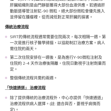
肝臟組織則是由門靜脈獲得大部份血液供應。若通過肝
動脈道導管注射釔-90 微粒，絕大部份微粒會優先進入
並停留在腫瘤裡，從而減低對正常肝臟的損害。
傳統治療流程
SIRT的傳統流程通常需要住院兩次，每次相隔一週。第
一次是進行核子醫學掃描，以協助制訂治療方案。病人
需住院約兩天。
第二次住院安排在一週後，是為進行Y-90微粒注射及
住院約 2-4 天作治療後隔離，住院日數視乎注射劑量而
定。
整個傳統流程共需約兩週。
「快速通道」 治療流程
除了提供傳統的治療流程外，中心亦提供「快速通道」
治療流程供病人選擇。(註: 適合與否，要視乎病情而
定)。