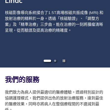
Linac
- Tomotherapy
核磁影像導向系統揉合了1.5T高場核磁共振成像 (MRI) 和
螺旋放射治療系統結合了電腦掃描影像及其獨有的螺旋形
放射治療的精粹於一身。透過「核磁驗證」、「調整方
照射模式來提供準確的放射治療。放射治療配合治療床的
案」及「精準治療」三步曲，能在治療的一刻將腫瘤清晰
同步移動，環繞運行，放射線可從不同角度照射而達到治
呈現，從而驗證及提高治療的精確度。
療所需要的劑量。
暫停幻燈片
1
2
我們的服務
我們致力為病人提供最適切的醫療體驗。透過特別設計的
協調護理模式，我們提供出色的放射治療服務，達到最佳
的醫療效果，同時亦將病人在整個療程間的不適減到最
低。