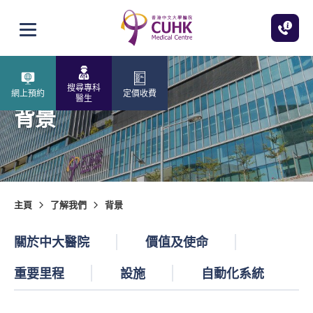
跳至主內容
打開選單
搜尋專科
網上預約
定價收費
醫生
背景
主頁
了解我們
背景
關於中大醫院
價值及使命
重要里程
設施
自動化系統