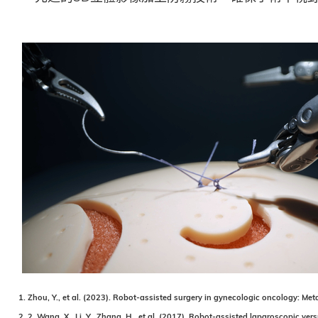
1. Zhou, Y., et al. (2023). Robot-assisted surgery in gynecologic oncology: Me
2. 2. Wang, X., Li, Y., Zhang, H., et al. (2017). Robot-assisted laparoscopic 