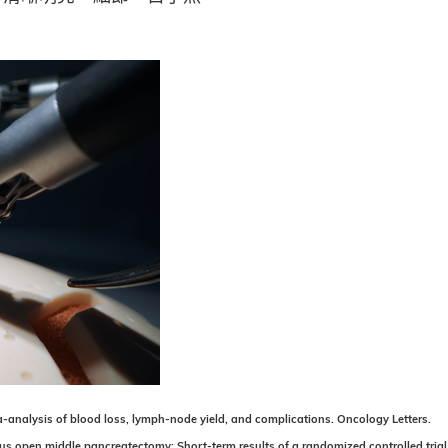
ta-analysis of blood loss, lymph-node yield, and complications. Oncology Letters.
versus open middle pancreatectomy: Short-term results of a randomized controlled tri