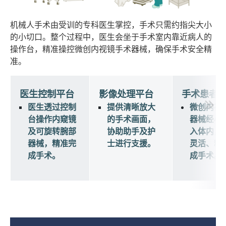
机械人手术由受训的专科医生掌控，手术只需约指尖大小
的小切口。整个过程中，医生会坐于手术室内靠近病人的
操作台，精准操控微创内视镜手术器械，确保手术安全精
准。
医生控制平台
影像处理平台
手术患者
医生透过控制
提供清晰放大
微创内视
台操作内窥镜
的手术画面，
器械经小
及可旋转腕部
协助
助
手及护
入体内，
器械，精准完
士进行支援。
灵活、精
成手术。
成手术。