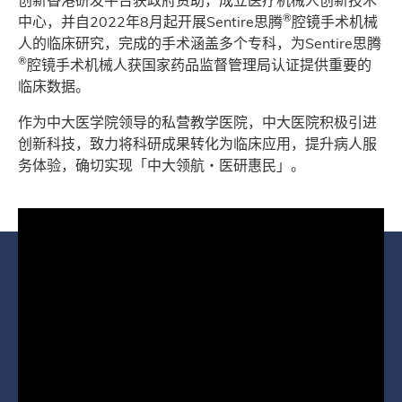
创新香港研发平台获政府资助，成立医疗机械人创新技术
®
中心，并自2022年8月起开展Sentire思腾
腔镜手术机械
人的临床研究，完成的手术涵盖多个专科，为Sentire思腾
®
腔镜手术机械人获国家药品监督管理局认证提供重要的
临床数据。
作为中大医学院领导的私营教学医院，中大医院积极引进
创新科技，致力将科研成果转化为临床应用，提升病人服
务体验，确切实现「中大领航・医研惠民」。