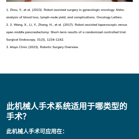
1. Zhou, Y., et al. (2023). Robot-assisted surgery in gynecologic oncology: Meta-
analysis of blood loss, lymph-node yield, and complications. Oncology Letters.
2. 2. Wang, X., Li, Y., Zhang, H., et al. (2017). Robot-assisted laparoscopic versus
open middle pancreatectomy: Short-term results of a randomized controlled trial.
Surgical Endoscopy, 31(3), 1234–1242.
3. Mayo Clinic (2023). Robotic Surgery Overview.
此机械人手术系统适用于哪类型的
手术？
此机械人手术可应用在：