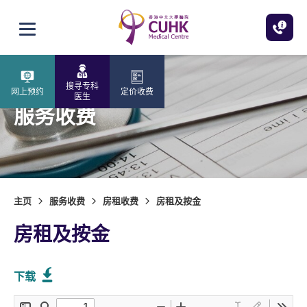
跳至主内容
打开选单
搜寻专科
网上预约
定价收费
医生
服务收费
主页
服务收费
房租收费
房租及按金
房租及按金
下载