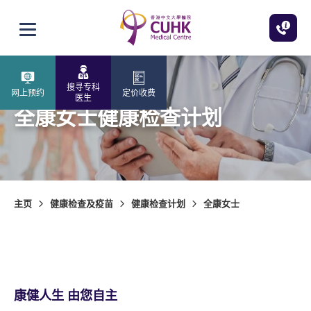
跳至主内容
打开选单
搜寻专科
网上预约
定价收费
医生
全康女士健康检查计划
主页
健康检查及疫苗
健康检查计划
全康女士
康健人生 由您自主