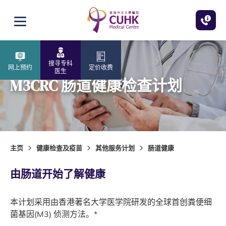
跳至主内容
打开选单
搜寻专科
网上预约
定价收费
医生
M3CRC 肠道健康检查计划
主页
健康检查及疫苗
其他服务计划
肠道健康
由肠道开始了解健康
本计划采用由香港著名大学医学院研发的全球首创粪便细
菌基因(M3) 侦测方法。*