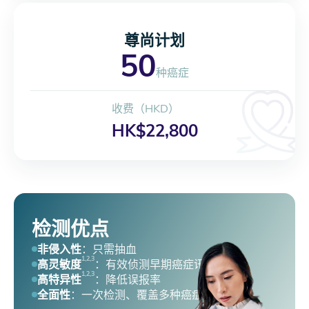
尊尚计划
50
种癌症
收费（HKD）
HK$22,800
检测优点
非侵入性
：只需抽血
1,2,3
高灵敏度
：有效侦测早期癌症讯号
1,2,3
高特异性
：降低误报率
全面性
：一次检测、覆盖多种癌症