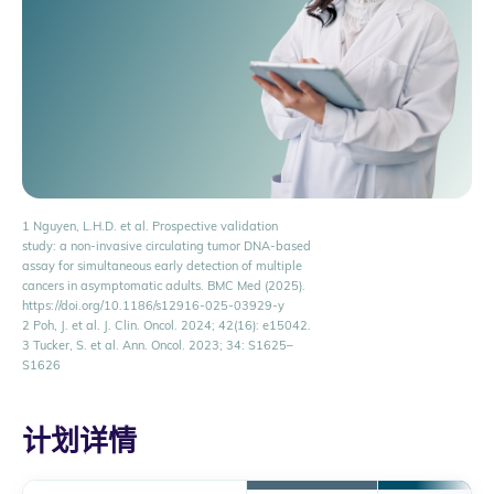
1 Nguyen, L.H.D. et al. Prospective validation
study: a non-invasive circulating tumor DNA-based
assay for simultaneous early detection of multiple
cancers in asymptomatic adults. BMC Med (2025).
https://doi.org/10.1186/s12916-025-03929-y
2 Poh, J. et al. J. Clin. Oncol. 2024; 42(16): e15042.
3 Tucker, S. et al. Ann. Oncol. 2023; 34: S1625–
S1626
计划详情