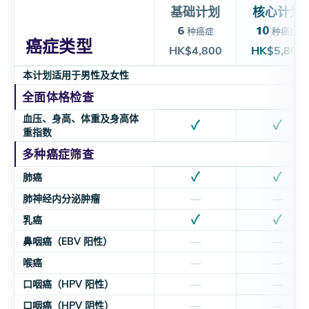
基础计划
核心计划
6
10
种癌症
种癌症
癌症类型
HK$4,800
HK$5,800
本计划适用于男性及女性
全面体格检查
血压、身高、体重及身高体
✓
✓
重指数
多种癌症筛查
✓
✓
肺癌
肺神经内分泌肿瘤
—
—
✓
✓
乳癌
鼻咽癌（EBV 阳性）
—
—
喉癌
—
—
口咽癌（HPV 阳性）
—
—
口咽癌（HPV 阴性）
—
—