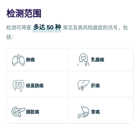
检测范围
多达 50 种
检测可筛查
常见及高风险癌症的讯号，包
括：
肺癌
乳腺癌
结直肠癌
肝癌
胰脏癌
胃癌