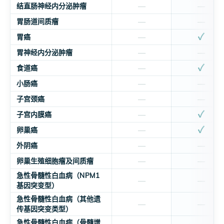
结直肠神经内分泌肿瘤
—
—
胃肠道间质瘤
—
—
✓
胃癌
—
胃神经内分泌肿瘤
—
—
✓
食道癌
—
小肠癌
—
—
子宫颈癌
—
—
✓
子宫内膜癌
—
✓
卵巢癌
—
外阴癌
—
—
卵巢生殖细胞瘤及间质瘤
—
—
急性骨髓性白血病（NPM1
—
—
基因突变型）
急性骨髓性白血病（其他遗
—
—
传基因突变类型）
急性骨髓性白血病（骨髓增