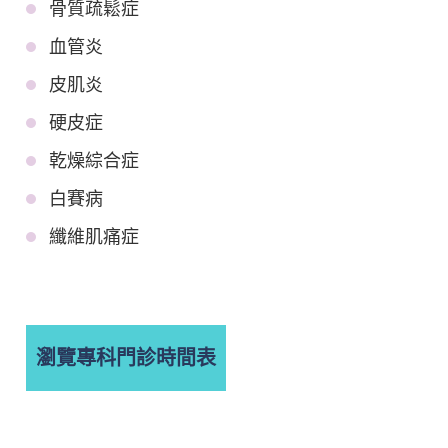
骨質疏鬆症
血管炎
皮肌炎
硬皮症
乾燥綜合症
白賽病
纖維肌痛症
瀏覽專科門診時間表