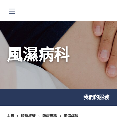
跳至主內容
打開選單
風濕病科
我們的服務
主頁
服務概覽
臨床專科
風濕病科