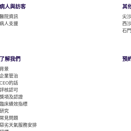
病人與訪客
其
醫院資訊
尖沙
病人支援
西沙
石門
了解我們
預
背景
企業管治
CEO的話
評核認可
獎項及認證
臨床績效指標
研究
常見問題
惡劣天氣服務安排