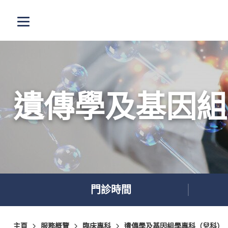
跳至主內容
打開選單
遺傳學及基因組
門診時間
主頁
服務概覽
臨床專科
遺傳學及基因組學專科（兒科）