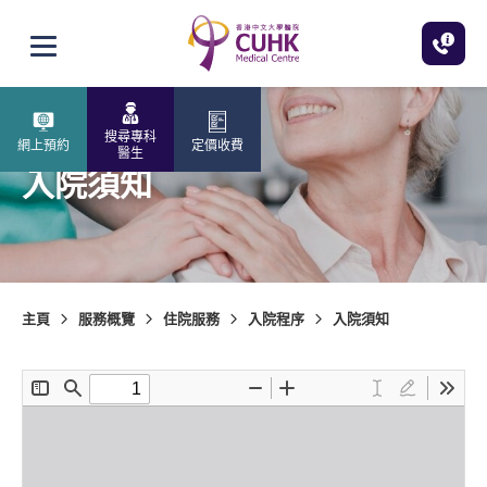
跳至主內容
打開選單
搜尋專科
網上預約
定價收費
醫生
入院須知
主頁
服務概覽
住院服務
入院程序
入院須知