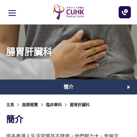
跳至主內容
打開選單
腸胃肝臟科
簡介
主頁
服務概覽
臨床專科
腸胃肝臟科
簡介
很多香港人生活習慣並不健康，他們壓力大、食無定