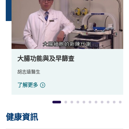
大腸功能與及早篩查
大腸癌簡介
大腸癌病徵
大腸瘜肉形成
大腸癌的病理分期
大便隱血測試簡介
大便隱血測試留樣本方法
乙結腸鏡簡介
大腸鏡檢查簡介
腸鏡檢查事前準備
病人個案
胡志遠醫生
胡志遠醫生
胡志遠醫生
胡志遠醫生
胡志遠醫生
吳兆文教授
林遠東先生
鄧承恩醫生
鄧承恩醫生
徐愛紋女士
高鳯香女士
了解更多
了解更多
了解更多
了解更多
了解更多
了解更多
了解更多
了解更多
了解更多
了解更多
了解更多
1
2
3
4
5
6
7
8
9
10
11
健康資訊