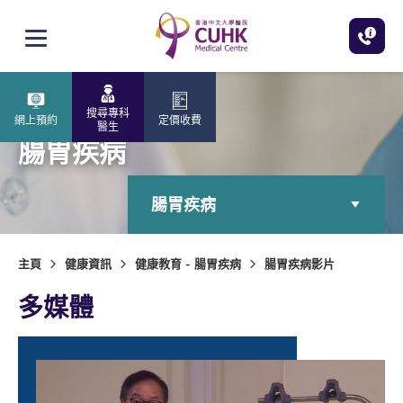
跳至主內容
打開選單
搜尋專科
網上預約
定價收費
醫生
腸胃疾病
腸胃疾病
主頁
健康資訊
健康教育 - 腸胃疾病
腸胃疾病影片
多媒體