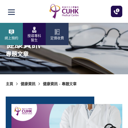
跳至主內容
打開選單
搜尋專科
網上預約
定價收費
醫生
健康資訊
專題文章
主頁
健康資訊
健康資訊 - 專題文章