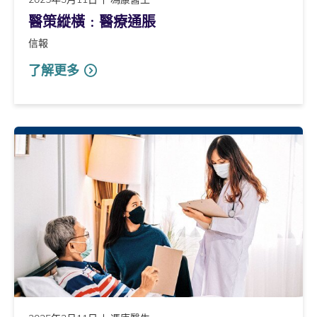
醫策縱橫﹕醫療通脹
信報
了解更多