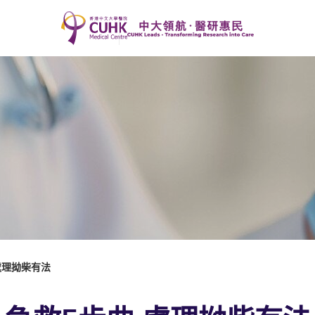
處理拗柴有法