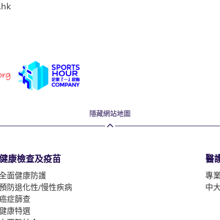
.hk
隱藏網站地圖
健康檢查及疫苗
醫
全面健康防護
專
預防退化性/慢性疾病
中
癌症篩查
健康特選