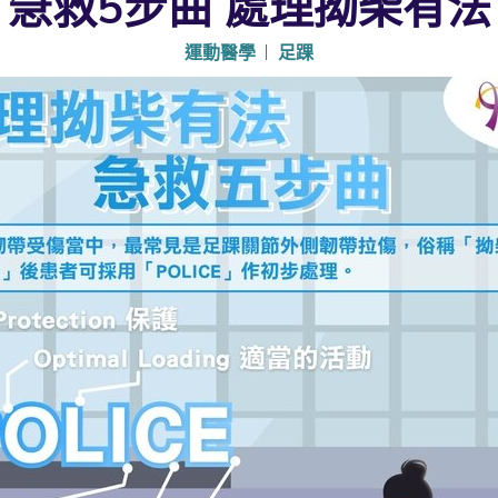
急救5步曲 處理拗柴有法
運動醫學
足踝