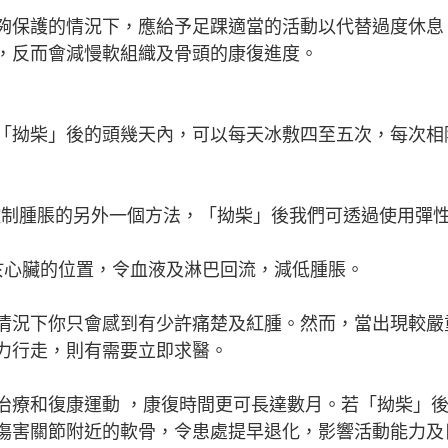
夠保護的情況下，應給予足踝適當的活動以代替過度休息
，反而會減慢軟組織及骨頭的康復進度。
「拗柴」後的頭幾天內，可以每天冰敷四至五次，每次相
壓亦是有效控制腫脹的另外一個方法，「拗柴」後我們可透過使用
部份至高於心臟的位置，令血液及淋巴回流，減低腫脹。
情況下你只會感到有少許痛楚及紅腫。然而，當出現較嚴
力行走，則有需要立即求醫。
治療和復康運動 ，康復時間更可長達數月。若「拗柴」
傷害關節附近的軟骨，令患處提早退化，影響活動能力及