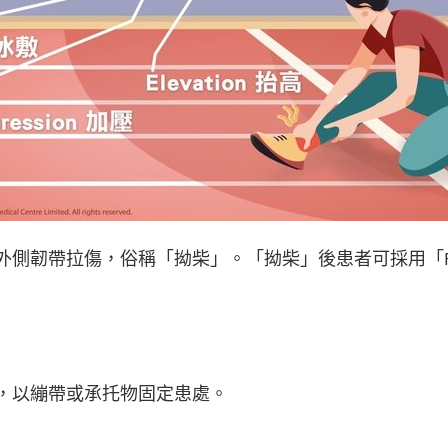
側韌帶拉傷，俗稱「拗柴」。「拗柴」後患者可採用「P
，以繃帶或承托物固定患處。