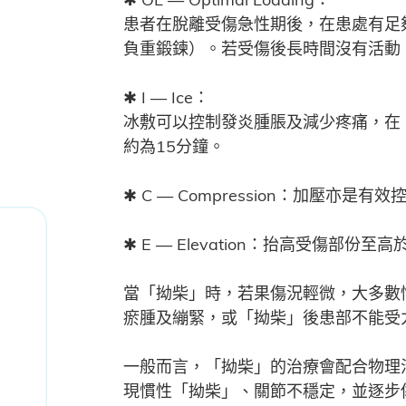
患者在脫離受傷急性期後，在患處有足
負重鍛鍊）。若受傷後長時間沒有活動
✱ I — Ice：
冰敷可以控制發炎腫脹及減少疼痛，在
約為15分鐘。
✱ C — Compression：加
✱ E — Elevation：抬高受傷
當「拗柴」時，若果傷況輕微，大多數
瘀腫及繃緊，或「拗柴」後患部不能受
一般而言，「拗柴」的治療會配合物理
現慣性「拗柴」、關節不穩定，並逐步