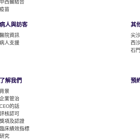
中西醫結合
疫苗
病人與訪客
其
醫院資訊
尖沙
病人支援
西沙
石門
了解我們
預
背景
企業管治
CEO的話
評核認可
獎項及認證
臨床績效指標
研究