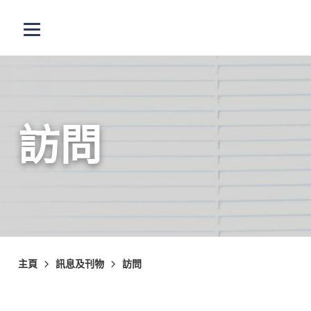
跳至主內容
打開選單
訪問
主頁
訊息及刊物
訪問