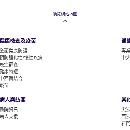
隱藏網站地圖
健康檢查及疫苗
醫
全面健康防護
專
預防退化性/慢性疾病
中
癌症篩查
健康特選
中西醫結合
疫苗
病人與訪客
其
醫院資訊
尖沙
病人支援
西沙
石門