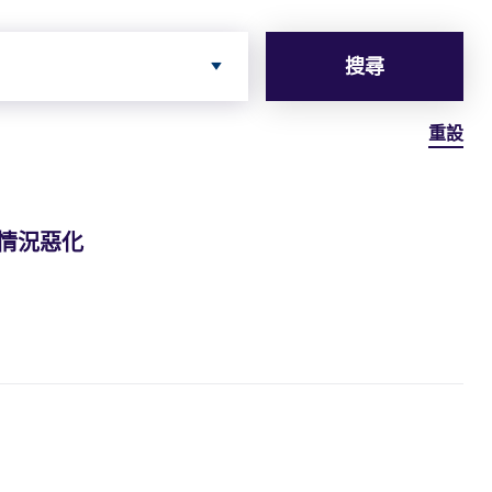
搜尋
重設
情況惡化