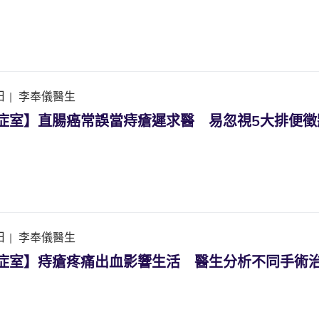
日
|
李奉儀醫生
k診症室】直腸癌常誤當痔瘡遲求醫 易忽視5大排便徵
日
|
李奉儀醫生
k診症室】痔瘡疼痛出血影響生活 醫生分析不同手術