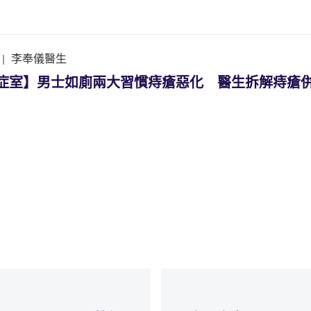
|
李奉儀醫生
k診症室】男士如廁兩大習慣痔瘡惡化 醫生拆解痔瘡