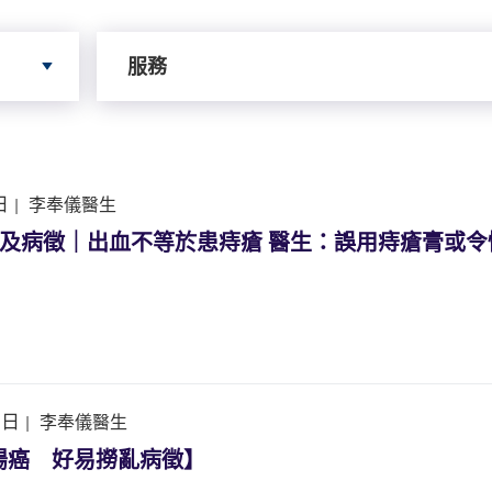
依據服務搜尋
服務
日
|
李奉儀醫生
因及病徵｜出血不等於患痔瘡 醫生：誤用痔瘡膏或令
1日
|
李奉儀醫生
腸癌 好易撈亂病徵】