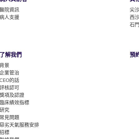
醫院資訊
尖沙
病人支援
西沙
石門
了解我們
預
背景
企業管治
CEO的話
評核認可
獎項及認證
臨床績效指標
研究
常見問題
惡劣天氣服務安排
招標