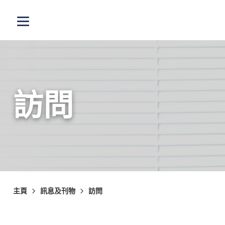
跳至主內容
打開選單
訪問
主頁
訊息及刊物
訪問