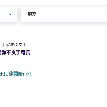
依據服務搜尋
服務
日
|
梁瑋芯 女士
 姿勢不良手尾長
分11秒開始)