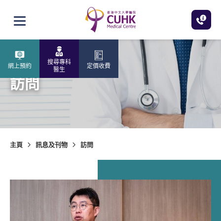
跳至主內容
打開選單
搜尋專科
網上預約
定價收費
醫生
訪問
主頁
訊息及刊物
訪問