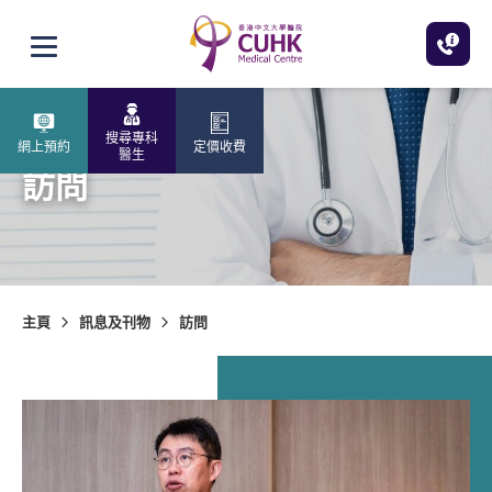
跳至主內容
打開選單
搜尋專科
網上預約
定價收費
醫生
訪問
主頁
訊息及刊物
訪問