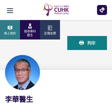
跳至主內容
打開選單
主頁
李華醫生
搜尋專科
網上預約
定價收費
醫生
列印
李華醫生