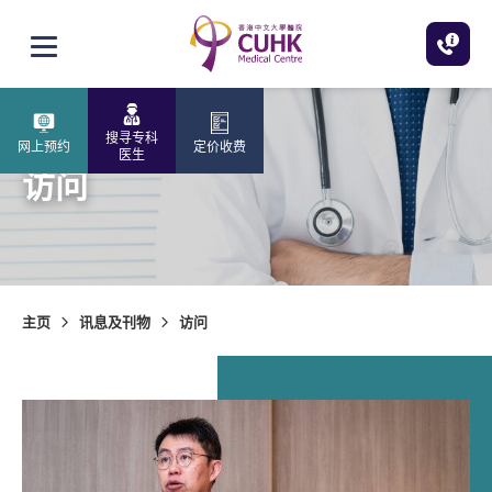
跳至主内容
打开选单
搜寻专科
网上预约
定价收费
医生
访问
主页
讯息及刊物
访问